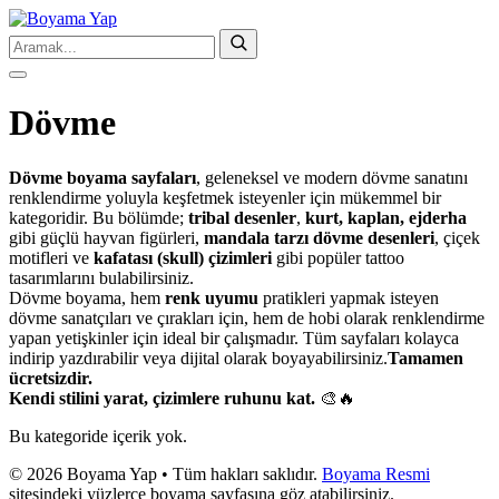
Dövme
Dövme boyama sayfaları
, geleneksel ve modern dövme sanatını
renklendirme yoluyla keşfetmek isteyenler için mükemmel bir
kategoridir. Bu bölümde;
tribal desenler
,
kurt, kaplan, ejderha
gibi güçlü hayvan figürleri,
mandala tarzı dövme desenleri
, çiçek
motifleri ve
kafatası (skull) çizimleri
gibi popüler tattoo
tasarımlarını bulabilirsiniz.
Dövme boyama, hem
renk uyumu
pratikleri yapmak isteyen
dövme sanatçıları ve çırakları için, hem de hobi olarak renklendirme
yapan yetişkinler için ideal bir çalışmadır. Tüm sayfaları kolayca
indirip yazdırabilir veya dijital olarak boyayabilirsiniz.
Tamamen
ücretsizdir.
Kendi stilini yarat, çizimlere ruhunu kat.
🎨🔥
Bu kategoride içerik yok.
© 2026 Boyama Yap • Tüm hakları saklıdır.
Boyama Resmi
sitesindeki yüzlerce boyama sayfasına göz atabilirsiniz.