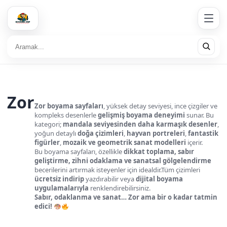
Zor
Zor boyama sayfaları
, yüksek detay seviyesi, ince çizgiler ve
kompleks desenlerle
gelişmiş boyama deneyimi
sunar. Bu
kategori;
mandala seviyesinden daha karmaşık desenler
,
yoğun detaylı
doğa çizimleri
,
hayvan portreleri
,
fantastik
figürler
,
mozaik ve geometrik sanat modelleri
içerir.
Bu boyama sayfaları, özellikle
dikkat toplama, sabır
geliştirme, zihni odaklama ve sanatsal gölgelendirme
becerilerini artırmak isteyenler için idealdir.Tüm çizimleri
ücretsiz indirip
yazdırabilir veya
dijital boyama
uygulamalarıyla
renklendirebilirsiniz.
Sabır, odaklanma ve sanat… Zor ama bir o kadar tatmin
edici!