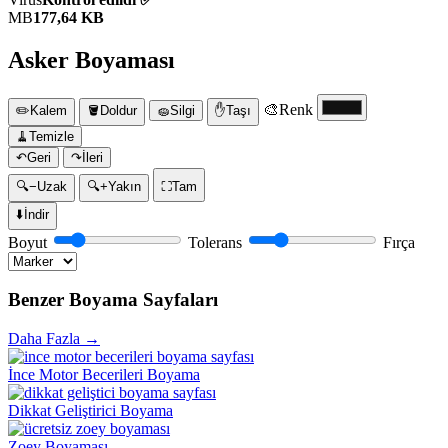
MB
177,64 KB
Asker Boyaması
🎨
Renk
✏️
Kalem
🪣
Doldur
🧽
Silgi
✋
Taşı
🧹
Temizle
↶
Geri
↷
İleri
🔍−
Uzak
🔍+
Yakın
⛶
Tam
⬇️
İndir
Boyut
Tolerans
Fırça
Benzer Boyama Sayfaları
Daha Fazla →
İnce Motor Becerileri Boyama
Dikkat Geliştirici Boyama
Zoey Boyaması