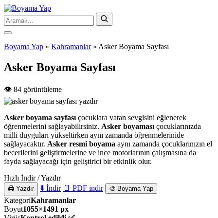
Boyama Yap
»
Kahramanlar
»
Asker Boyama Sayfası
Asker Boyama Sayfası
👁️ 84 görüntüleme
Asker boyama sayfası
çocuklara vatan sevgisini eğlenerek
öğrenmelerini sağlayabilirsiniz.
Asker boyaması
çocuklarınızda
milli duyguları yükseltirken aynı zamanda öğrenmelerinide
sağlayacaktır.
Asker resmi boyama
aynı zamanda çocuklarınızın el
becerilerini geliştirmelerine ve ince motorlarının çalışmasına da
fayda sağlayacağı için geliştirici bir etkinlik olur.
Hızlı İndir / Yazdır
⬇️ İndir
📄 PDF indir
🖨️ Yazdır
🎨 Boyama Yap
Kategori
Kahramanlar
Boyut
1055×1491 px
Virüs
Kontrol edildi ✅