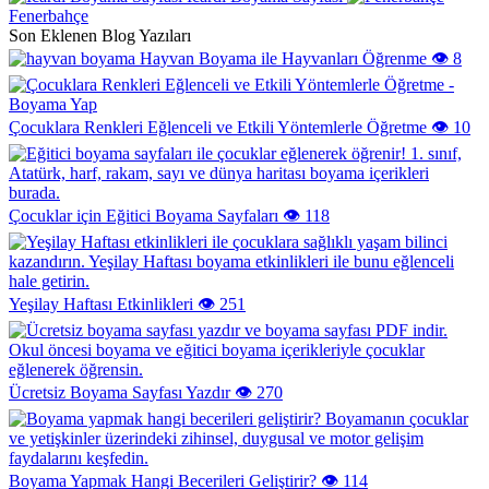
Fenerbahçe
Son Eklenen Blog Yazıları
Hayvan Boyama ile Hayvanları Öğrenme
👁️ 8
Çocuklara Renkleri Eğlenceli ve Etkili Yöntemlerle Öğretme
👁️ 10
Çocuklar için Eğitici Boyama Sayfaları
👁️ 118
Yeşilay Haftası Etkinlikleri
👁️ 251
Ücretsiz Boyama Sayfası Yazdır
👁️ 270
Boyama Yapmak Hangi Becerileri Geliştirir?
👁️ 114