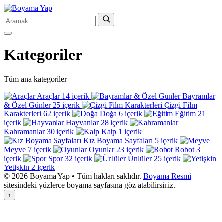
Kategoriler
Tüm ana kategoriler
Araçlar
14 içerik
Bayramlar
& Özel Günler
25 içerik
Çizgi Film
Karakterleri
62 içerik
Doğa
6 içerik
Eğitim
21
içerik
Hayvanlar
28 içerik
Kahramanlar
30 içerik
Kalp
1 içerik
Kız Boyama Sayfaları
5 içerik
Meyve
7 içerik
Oyunlar
23 içerik
Robot
3
içerik
Spor
32 içerik
Ünlüler
25 içerik
Yetişkin
2 içerik
© 2026 Boyama Yap • Tüm hakları saklıdır.
Boyama Resmi
sitesindeki yüzlerce boyama sayfasına göz atabilirsiniz.
↑