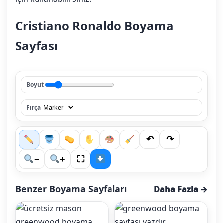
Cristiano Ronaldo Boyama
Sayfası
Boyut
Fırça
↶
↷
⛶
−
+
Benzer Boyama Sayfaları
Daha Fazla →