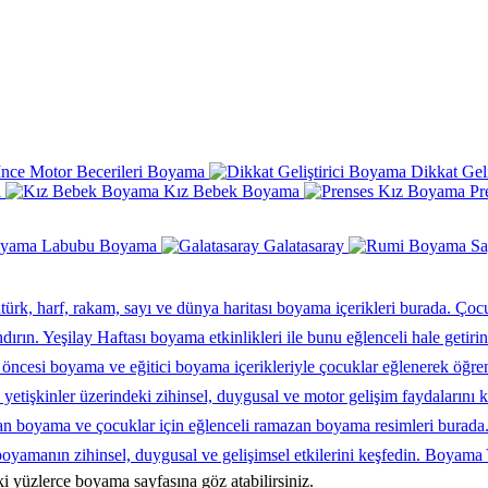
İnce Motor Becerileri Boyama
Dikkat Gel
ı
Kız Bebek Boyama
Pr
Labubu Boyama
Galatasaray
Çocu
Boyama 
ki yüzlerce boyama sayfasına göz atabilirsiniz.