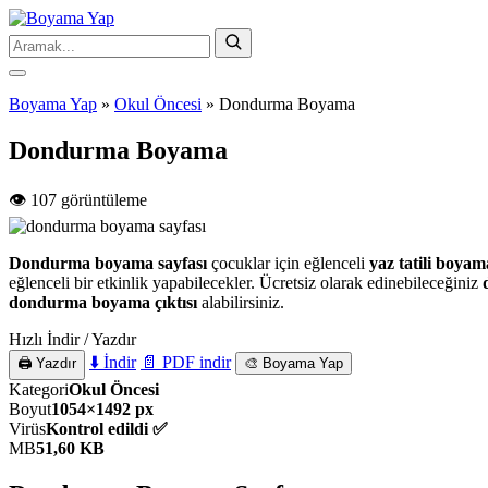
Boyama Yap
»
Okul Öncesi
»
Dondurma Boyama
Dondurma Boyama
👁️ 107 görüntüleme
Dondurma boyama sayfası
çocuklar için eğlenceli
yaz tatili boyam
eğlenceli bir etkinlik yapabilecekler. Ücretsiz olarak edinebileceğiniz
dondurma boyama çıktısı
alabilirsiniz.
Hızlı İndir / Yazdır
⬇️ İndir
📄 PDF indir
🖨️ Yazdır
🎨 Boyama Yap
Kategori
Okul Öncesi
Boyut
1054×1492 px
Virüs
Kontrol edildi ✅
MB
51,60 KB