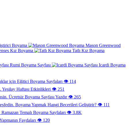
iştirici Boyama
Mason Greenwood
enses Kız Boyama
Tatlı Kız Boyama
Rumi Boyama Sayfası
Icardi Boyama
klar için Eğitici Boyama Sayfaları
👁️ 114
Yeşilay Haftası Etkinlikleri
👁️ 251
Ücretsiz Boyama Sayfası Yazdır
👁️ 265
Boyama Yapmak Hangi Becerileri Geliştirir?
👁️ 111
Ramazan Temalı Boyama Sayfaları
👁️ 3.8K
Yapmanın Faydaları
👁️ 120