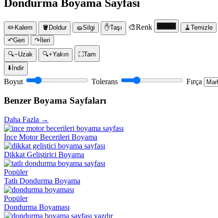
Dondurma Boyama Sayfası
🎨
Renk
✏️
Kalem
🪣
Doldur
🧽
Silgi
✋
Taşı
🧹
Temizle
↶
Geri
↷
İleri
🔍−
Uzak
🔍+
Yakın
⛶
Tam
⬇️
İndir
Boyut
Tolerans
Fırça
Benzer Boyama Sayfaları
Daha Fazla →
İnce Motor Becerileri Boyama
Dikkat Geliştirici Boyama
Popüler
Tatlı Dondurma Boyama
Popüler
Dondurma Boyaması