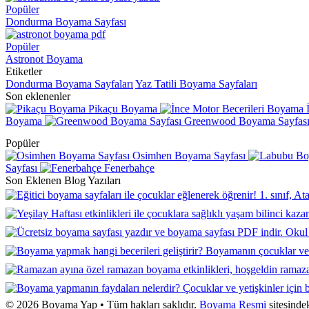
Popüler
Dondurma Boyama Sayfası
Popüler
Astronot Boyama
Etiketler
Dondurma Boyama Sayfaları
Yaz Tatili Boyama Sayfaları
Son eklenenler
Pikaçu Boyama
Boyama
Greenwood Boyama Sayfas
Popüler
Osimhen Boyama Sayfası
Sayfası
Fenerbahçe
Son Eklenen Blog Yazıları
© 2026 Boyama Yap • Tüm hakları saklıdır.
Boyama Resmi
sitesinde