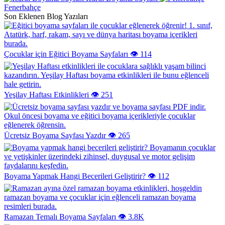
Fenerbahçe
Son Eklenen Blog Yazıları
Çocuklar için Eğitici Boyama Sayfaları
👁️ 114
Yeşilay Haftası Etkinlikleri
👁️ 251
Ücretsiz Boyama Sayfası Yazdır
👁️ 265
Boyama Yapmak Hangi Becerileri Geliştirir?
👁️ 112
Ramazan Temalı Boyama Sayfaları
👁️ 3.8K