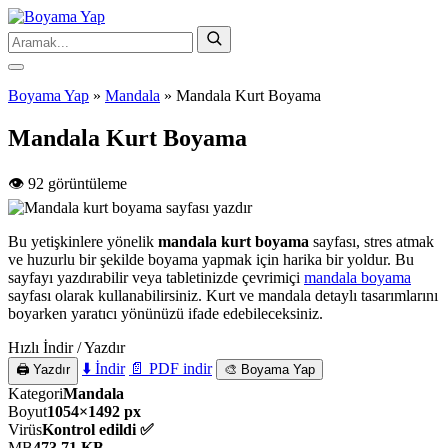
Boyama Yap
»
Mandala
»
Mandala Kurt Boyama
Mandala Kurt Boyama
👁️ 92 görüntüleme
Bu yetişkinlere yönelik
mandala kurt boyama
sayfası, stres atmak
ve huzurlu bir şekilde boyama yapmak için harika bir yoldur. Bu
sayfayı yazdırabilir veya tabletinizde çevrimiçi
mandala boyama
sayfası olarak kullanabilirsiniz. Kurt ve mandala detaylı tasarımlarını
boyarken yaratıcı yönünüzü ifade edebileceksiniz.
Hızlı İndir / Yazdır
⬇️ İndir
📄 PDF indir
🖨️ Yazdır
🎨 Boyama Yap
Kategori
Mandala
Boyut
1054×1492 px
Virüs
Kontrol edildi ✅
MB
473,71 KB