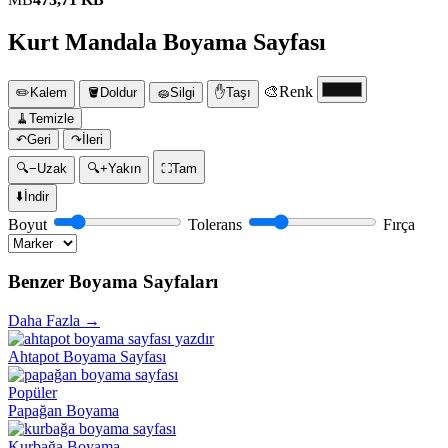
Kurt Mandala Boyama Sayfası
🎨
Renk
✏️
Kalem
🪣
Doldur
🧽
Silgi
✋
Taşı
🧹
Temizle
↶
Geri
↷
İleri
🔍−
Uzak
🔍+
Yakın
⛶
Tam
⬇️
İndir
Boyut
Tolerans
Fırça
Benzer Boyama Sayfaları
Daha Fazla →
Ahtapot Boyama Sayfası
Popüler
Papağan Boyama
Kurbağa Boyama