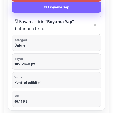
🎨 Boyama Yap
👇 Boyamak için
“Boyama Yap”
×
butonuna tıkla.
Kategori
Ünlüler
Boyut
1055×1491 px
Virüs
Kontrol edildi ✅
MB
46,11 KB