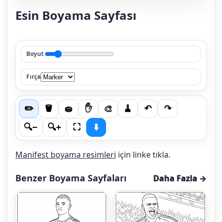
Esin Boyama Sayfası
Boyut
Fırça
🎨
✏️
🪣
🧽
✋
🧹
↶
↷
🔍−
🔍+
⛶
⬇️
Manifest boyama resimleri
için linke tıkla.
Benzer Boyama Sayfaları
Daha Fazla →