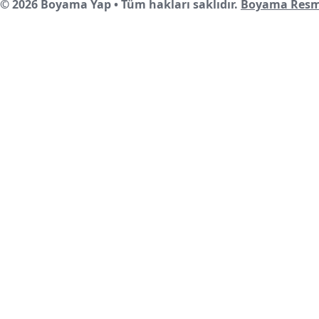
© 2026 Boyama Yap • Tüm hakları saklıdır.
Boyama Resm