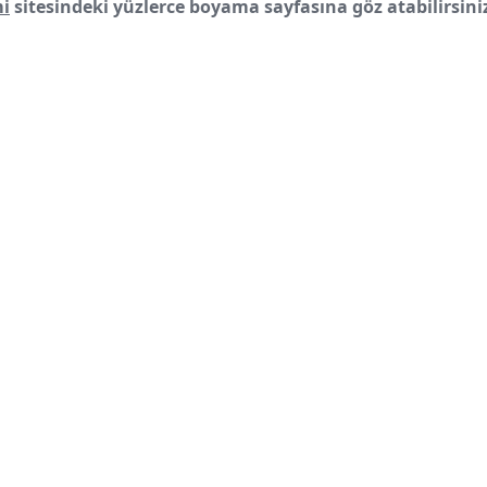
i
sitesindeki yüzlerce boyama sayfasına göz atabilirsini