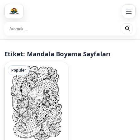
Etiket:
Mandala Boyama Sayfaları
Popüler