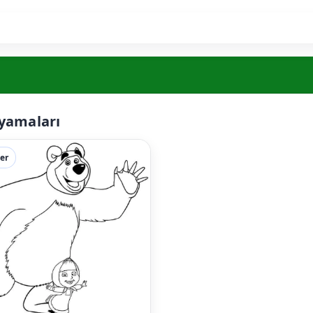
oyamaları
er