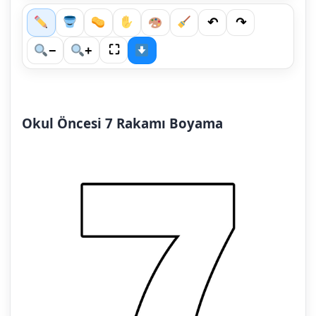
↶
↷
⛶
−
+
Okul Öncesi 7 Rakamı Boyama