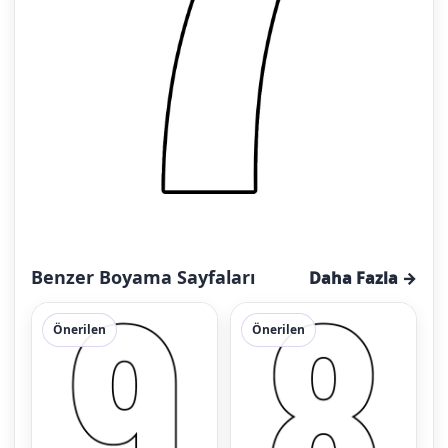
Benzer Boyama Sayfaları
Daha Fazla →
Önerilen
Önerilen