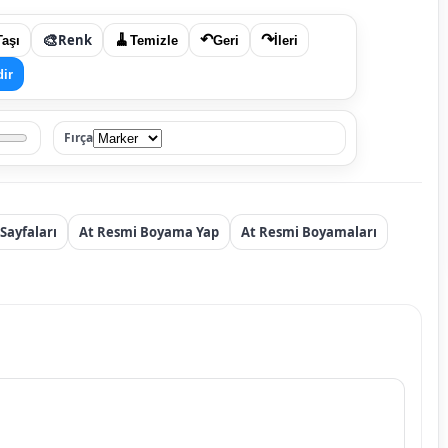
🎨
Renk
🧹
↶
↷
Taşı
Temizle
Geri
İleri
dir
Fırça
Sayfaları
At Resmi Boyama Yap
At Resmi Boyamaları