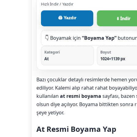
Hızlı İndir / Yazdır
🖨️ Yazdır
⬇️ İndir
👇 Boyamak için
“Boyama Yap”
butonuna
Kategori
Boyut
At
1024×1139 px
Bazı çocuklar detaylı resimlerde hemen yoru
ediliyor. Kalemi alıp rahat rahat boyayabiliyo
kullanılan
at resmi boyama
sayfası, bazen 
olsun diye açılıyor. Boyama bittikten sonra
şeye yetiyor.
At Resmi Boyama Yap