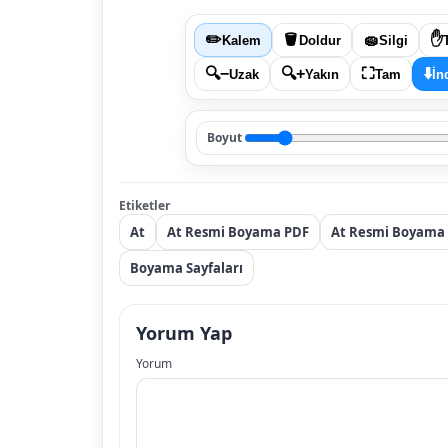
✏️
🪣
🧽
✋
Kalem
Doldur
Silgi
🔍−
🔍+
⛶
⬇️
Uzak
Yakın
Tam
İn
Boyut
Etiketler
At
At Resmi Boyama PDF
At Resmi Boyama 
Boyama Sayfaları
Yorum Yap
Yorum