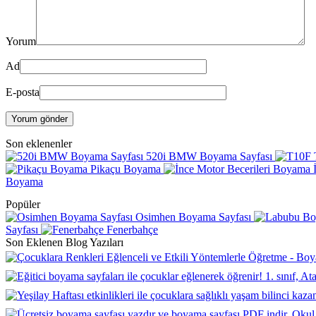
Yorum
Ad
E-posta
Yorum gönder
Son eklenenler
520i BMW Boyama Sayfası
Pikaçu Boyama
Boyama
Popüler
Osimhen Boyama Sayfası
Sayfası
Fenerbahçe
Son Eklenen Blog Yazıları