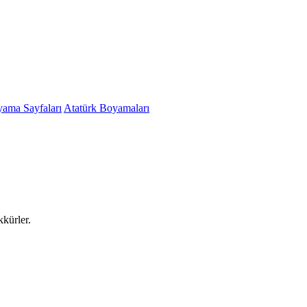
yama Sayfaları
Atatürk Boyamaları
kkürler.