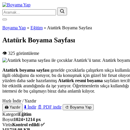
Boyama Yap
»
Eğitim
»
Atatürk Boyama Sayfası
Atatürk Boyama Sayfası
👁️ 325 görüntüleme
Atatürk boyama sayfası
genelde çocuklarla çalışırken sıkça kullanıla
ilgili olduğunu da soruyor, bu da konuşmak için güzel bir fırsat oluy
yüzden daha sade hazırlanmış
Atatürk resmi boyama
sayfaları terc
bir etkinlik arandığında da işe yarıyor. Öğretmenlerin sıkça kullandığı
istemesi de bu çalışmayı biraz daha anlamlı kılıyor.
Hızlı İndir / Yazdır
⬇️ İndir
📄 PDF indir
🖨️ Yazdır
🎨 Boyama Yap
Kategori
Eğitim
Boyut
1024×1214 px
Virüs
Kontrol edildi ✅
MB
718,98 KB