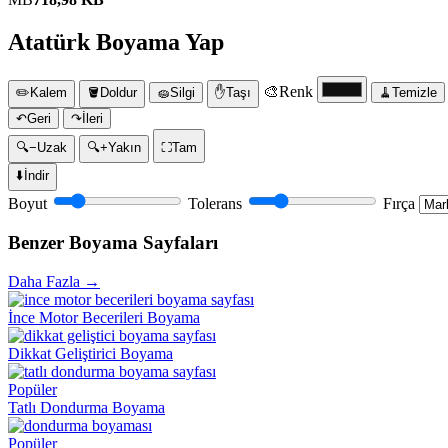
Atatürk Boyama Yap
🎨
Renk
✏️
Kalem
🪣
Doldur
🧽
Silgi
✋
Taşı
🧹
Temizle
↶
Geri
↷
İleri
🔍−
Uzak
🔍+
Yakın
⛶
Tam
⬇️
İndir
Boyut
Tolerans
Fırça
Benzer Boyama Sayfaları
Daha Fazla →
İnce Motor Becerileri Boyama
Dikkat Geliştirici Boyama
Popüler
Tatlı Dondurma Boyama
Popüler