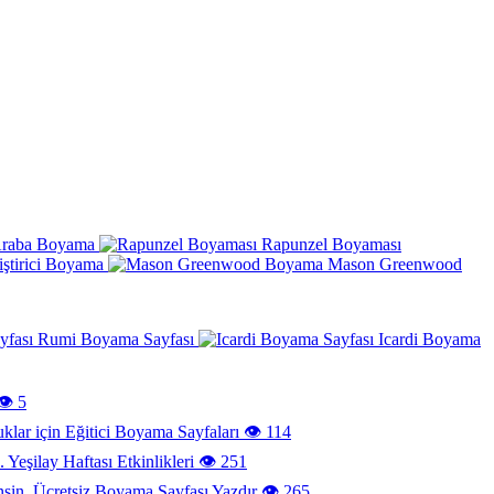
Araba Boyama
Rapunzel Boyaması
iştirici Boyama
Mason Greenwood
Rumi Boyama Sayfası
Icardi Boyama
👁️ 5
klar için Eğitici Boyama Sayfaları
👁️ 114
Yeşilay Haftası Etkinlikleri
👁️ 251
Ücretsiz Boyama Sayfası Yazdır
👁️ 265