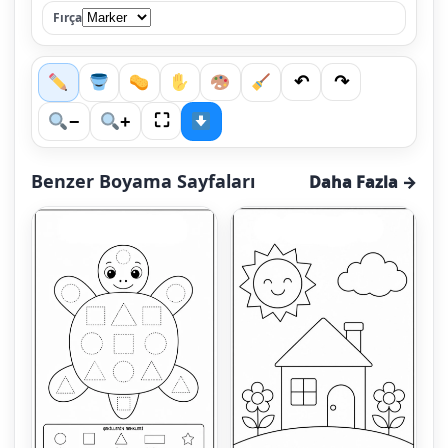
Fırça
↶
↷
⛶
−
+
Benzer Boyama Sayfaları
Daha Fazla →