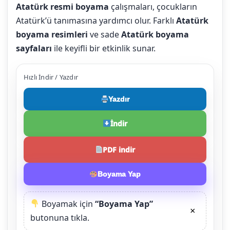
Atatürk resmi boyama
çalışmaları, çocukların
Atatürk’ü tanımasına yardımcı olur. Farklı
Atatürk
boyama resimleri
ve sade
Atatürk boyama
sayfaları
ile keyifli bir etkinlik sunar.
Hızlı İndir / Yazdır
Yazdır
İndir
PDF indir
Boyama Yap
Boyamak için
“Boyama Yap”
×
butonuna tıkla.