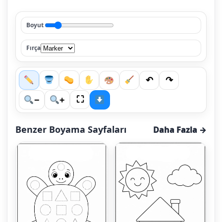
Boyut
Fırça
↶
↷
⛶
−
+
Benzer Boyama Sayfaları
Daha Fazla →