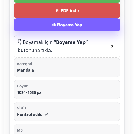
📄 PDF indir
🎨 Boyama Yap
👇 Boyamak için
“Boyama Yap”
×
butonuna tıkla.
Kategori
Mandala
Boyut
1024×1536 px
Virüs
Kontrol edildi ✅
MB