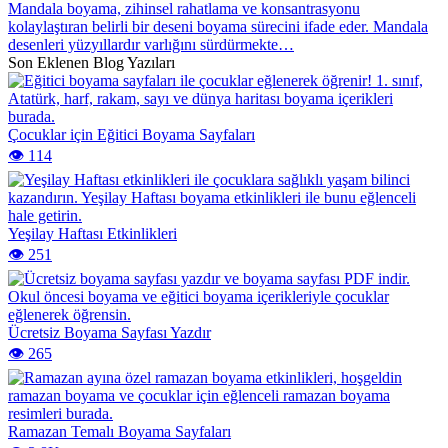
Mandala boyama, zihinsel rahatlama ve konsantrasyonu
kolaylaştıran belirli bir deseni boyama sürecini ifade eder. Mandala
desenleri yüzyıllardır varlığını sürdürmekte…
Son Eklenen Blog Yazıları
Çocuklar için Eğitici Boyama Sayfaları
👁️ 114
Yeşilay Haftası Etkinlikleri
👁️ 251
Ücretsiz Boyama Sayfası Yazdır
👁️ 265
Ramazan Temalı Boyama Sayfaları