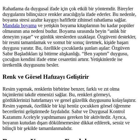
Rahatlama da duygusal ifade için çok etkili bir yöntemdir. Bireyler
duygularını bilinçsizce renkler aracılığıyla ifade ederler. Bu nedenle,
boyama stresi azaltır kaygıyı hafifletir zihinsel rahatlama sağlar.
Mandala boyama
ve yetişkin boyama kitaplarının bu kadar popüler
olmasının ana nedeni budur. Boyama sırasında beyin “anlık bir
deneyim yaşar” ve günlük streslerden uzaklaşır. Özgüveni destekler,
bir resmi tamamlamak ve somut bir sonuç üretmek, kişide başarı
duygusu yaratır. Bu, özellikle çocuklarda şunları aşılar: Özgüven
Sabır Başladıkları işi bitirme alışkanlığı. “Ben yaptım” duygusu,
çocuğun kendini ifade etme cesaretini artırır. Yetişkinlerde ise
üretkenlik duygusunu besler.
Renk ve Görsel Hafızayı Geliştirir
Resim yapmak, renklerin birbirine benzer, farklı ve zıt olma
biçimlerini takdir etmenizi sağlar. Bu, renkleri görmeyi,
gördüklerinizi hatırlamayı ve genel güzellik duygusunu kolaylaştırır.
Resim yapmak, özellikle bir kişi henüz çocukken görsel öğrenme
becerilerini geliştirmede faydalıdır. Sabır ve Duygusal Kontrol
Kazanımı Aceleyle yapılmaması gereken bir aktivitedir. Ayrıca,
boyanın kutudan dışarı dökülmemesine dikkat edilerek, sessiz ve
bilinçli bir şekilde tamamlanmalıdır.