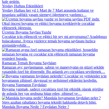
Yeşilay Haftası Etkinlikleri
Yeşilay Haftası her yıl 1 Mart ile 7 Mart arasında kutlanır ve
insanlara sağlıklı yaşam sürmeyi öğretmeye yardımcı…
Ücretsiz Boyama Sayfası Yazdır
Çocuklar için eğlenceli ve eğitici bir şey mi arıyorsunuz? Aradığınızı
bulacaksınız. Ayrıca yüzlerce temalı boyama sayfasını hızlıca
görüntüleyebilir…
Ramazan Temalı Boyama Sayfaları
Ramazan ayı; paylaşmanın, sabrın ve maneviyatın en güzel şekilde
yaşandığı özel bir dönemdir. Bu anlamlı ayı çocuklara sevdirmek…
Boyama Yapmanın Faydaları
Boyama yapmak, sadece çocuklara özel bir etkinlik olarak görülse
de aslında her yaş grubuna hitap eden, zihinsel ve…
Mandala Boyama Nedir ? Faydaları Neler ?