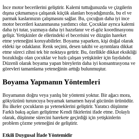
İnce motor becerilerini geliştirir. Kalemi tuttuğunuzda ve çizgilerin
dışına çıkmamaya çalışarak küçük alanları boyadığınızda, bu el ve
parmak kaslarınızın çalışmasını sağlar. Bu, çocuğun daha iyi ince
motor becerileri kazanmasına yardımcı olur. Çocuklar ayrıca kalemi
daha iyi tutar, yazmaya daha iyi hazırlanır ve el-göz koordinasyonu
gelişir. Yetişkinler de ellerindeki el becerisini ve düzgün hareket
etme yeteneğini koruyabilirler. Boyama yaparken, kişi doğal olarak
eldeki işe odaklanır. Renk seçimi, desen takibi ve ayrıntılara dikkat
etme süreci zihni tek bir noktaya getirir. Bu, özellikle dikkat eksikliği
bozukluğu olan çocuklar ve hızlı çalışan yetişkinler için faydalıdır.
Düzenli olarak boyama yapan bireylerin daha iyi konsantrasyona ve
görevleri tamamlama yeteneğinin arttığı bulunmuştur.
Boyama Yapmanın Yöntemleri
Boyamanın doğru veya yanlış bir yöntemi yoktur. Bir ağacı mora,
gökyüzünü turuncuya boyamak tamamen hayal gücünün ürünüdür.
Bu ilkeler çocukların şu yeteneklerini geliştirir. Yaratıcı düşünme
Farklı bakış açıları geliştirme Kendi fikirlerini ifade etme. Dolaylı
olarak, düşünme sürecini harekete geçirdiği için yetişkinlerin
problem çözme yeteneğini de geliştirir.
Etkili Duygusal İfade Yöntemidir