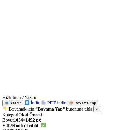
Hızlı İndir / Yazdır
İndir
PDF indir
Yazdır
Boyama Yap
Boyamak için
“Boyama Yap”
butonuna tıkla.
×
Kategori
Okul Öncesi
Boyut
1054×1492 px
Virüs
Kontrol edildi