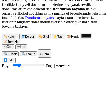
boyama etkinliği. Çocuklar külah üzerinde yer dondurma toplarını
istedikleri meyveli dondurma renklerine boyayarak sevdikleri
dondurmaları resme dökebilirler.
Dondurma boyama
ile okul
öncesi ve ilkokul çocukları aynı zamanda el becerilerinide geliştirme
fırsatı bulurlar.
Dondurma boyama
sayfası tamamen ücretsiz
isterseniz bilgisayarınıza indirin isterseniz direk çıktısını alarak
boyama başlayın.
Renk
Kalem
Doldur
Silgi
Taşı
Temizle
↶
Geri
↷
İleri
−
Uzak
+
Yakın
⛶
Tam
İndir
Boyut
Fırça