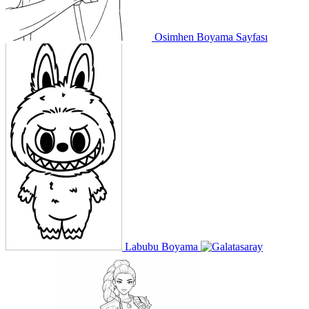
Osimhen Boyama Sayfası
Labubu Boyama