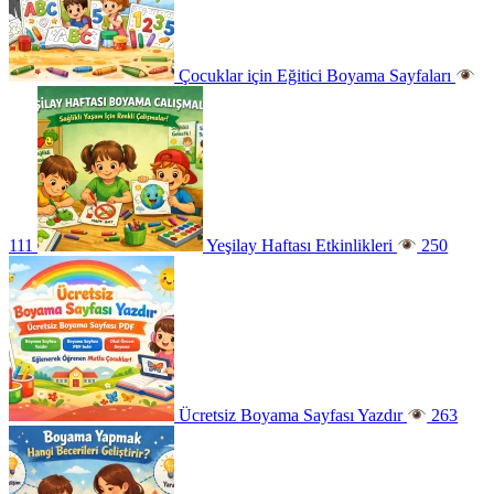
Çocuklar için Eğitici Boyama Sayfaları
111
Yeşilay Haftası Etkinlikleri
250
Ücretsiz Boyama Sayfası Yazdır
263