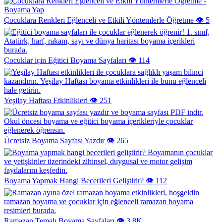
Çocuklara Renkleri Eğlenceli ve Etkili Yöntemlerle Öğretme
👁️ 5
Çocuklar için Eğitici Boyama Sayfaları
👁️ 114
Yeşilay Haftası Etkinlikleri
👁️ 251
Ücretsiz Boyama Sayfası Yazdır
👁️ 265
Boyama Yapmak Hangi Becerileri Geliştirir?
👁️ 112
Ramazan Temalı Boyama Sayfaları
👁️ 3.8K