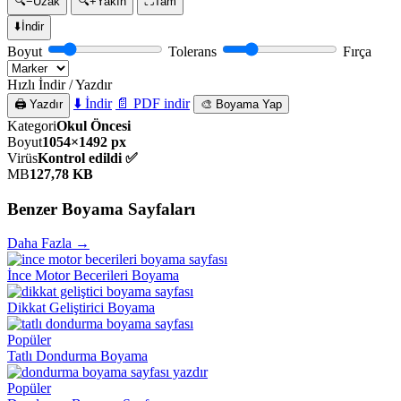
🔍−
Uzak
🔍+
Yakın
⛶
Tam
⬇️
İndir
Boyut
Tolerans
Fırça
Hızlı İndir / Yazdır
⬇️ İndir
📄 PDF indir
🖨️ Yazdır
🎨 Boyama Yap
Kategori
Okul Öncesi
Boyut
1054×1492 px
Virüs
Kontrol edildi ✅
MB
127,78 KB
Benzer Boyama Sayfaları
Daha Fazla →
İnce Motor Becerileri Boyama
Dikkat Geliştirici Boyama
Popüler
Tatlı Dondurma Boyama
Popüler