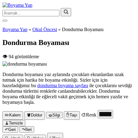
Boyama Yap
»
Okul Öncesi
»
Dondurma Boyaması
Dondurma Boyaması
👁️ 94 görüntüleme
Dondurma boyaması yaz aylarında çocukları ekranlardan uzak
tutmak için harika bir boyama etkinliği. Sizler için için
hazırladığımız bu
dondurma boyama sayfası
ile çocuklarını sevdiği
dondurma türlerini renklerle canlandırabilecekler. Dondurma
boyama etkinliği ile eğleceli vakit geçirmek için hemen yazdır ve
boyamaya başla.
🎨
Renk
✏️
Kalem
🪣
Doldur
🧽
Silgi
✋
Taşı
🧹
Temizle
↶
Geri
↷
İleri