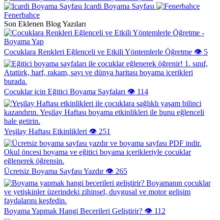
Icardi Boyama Sayfası
Fenerbahçe
Son Eklenen Blog Yazıları
Çocuklara Renkleri Eğlenceli ve Etkili Yöntemlerle Öğretme
👁️ 5
Çocuklar için Eğitici Boyama Sayfaları
👁️ 114
Yeşilay Haftası Etkinlikleri
👁️ 251
Ücretsiz Boyama Sayfası Yazdır
👁️ 265
Boyama Yapmak Hangi Becerileri Geliştirir?
👁️ 112