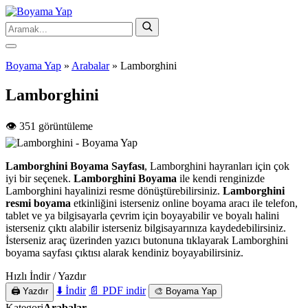
Boyama Yap
»
Arabalar
»
Lamborghini
Lamborghini
👁️ 351 görüntüleme
Lamborghini Boyama Sayfası
, Lamborghini hayranları için çok
iyi bir seçenek.
Lamborghini Boyama
ile kendi renginizde
Lamborghini hayalinizi resme dönüştürebilirsiniz.
Lamborghini
resmi boyama
etkinliğini isterseniz online boyama aracı ile telefon,
tablet ve ya bilgisayarla çevrim için boyayabilir ve boyalı halini
isterseniz çıktı alabilir isterseniz bilgisayarınıza kaydedebilirsiniz.
İsterseniz araç üzerinden yazıcı butonuna tıklayarak Lamborghini
boyama sayfası çıktısı alarak kendiniz boyayabilirsiniz.
Hızlı İndir / Yazdır
⬇️ İndir
📄 PDF indir
🖨️ Yazdır
🎨 Boyama Yap
Kategori
Arabalar