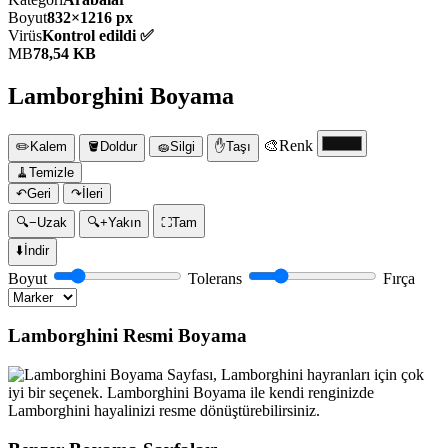
Boyut
832×1216 px
Virüs
Kontrol edildi ✅
MB
78,54 KB
Lamborghini Boyama
🎨
Renk
✏️
Kalem
🪣
Doldur
🧽
Silgi
✋
Taşı
🧹
Temizle
↶
Geri
↷
İleri
🔍−
Uzak
🔍+
Yakın
⛶
Tam
⬇️
İndir
Boyut
Tolerans
Fırça
Lamborghini Resmi Boyama