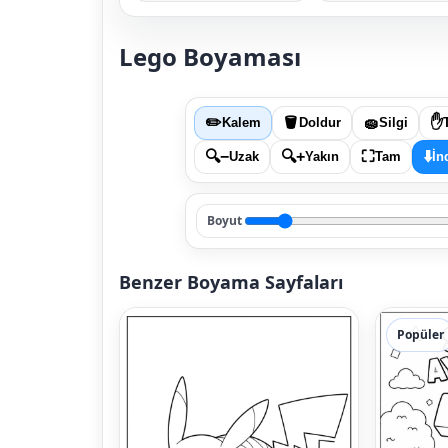
Lego Boyaması
✏️
🪣
🧽
✋
Kalem
Doldur
Silgi
🔍−
🔍+
⛶
⬇️
Uzak
Yakın
Tam
İn
Boyut
Benzer Boyama Sayfaları
Popüler