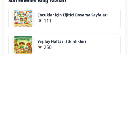
Son Eklenen Blog Yazıları
Çocuklar için Eğitici Boyama Sayfaları
111
Yeşilay Haftası Etkinlikleri
250
Ücretsiz Boyama Sayfası Yazdır
261
Boyama Yapmak Hangi Becerileri
Geliştirir?
110
Ramazan Temalı Boyama Sayfaları
3.8K