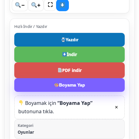
⛶
−
+
Hızlı İndir / Yazdır
Yazdır
İndir
PDF indir
Boyama Yap
Boyamak için
“Boyama Yap”
×
butonuna tıkla.
Kategori
Oyunlar