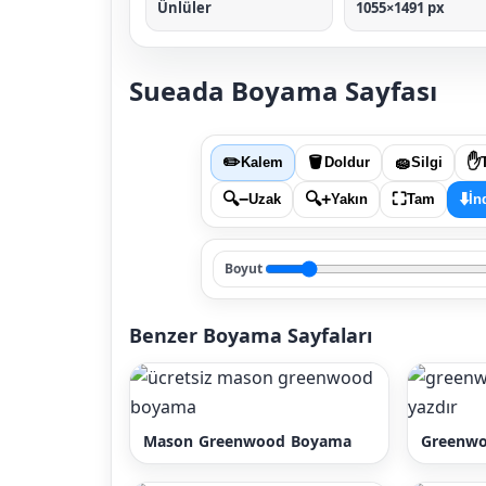
Ünlüler
1055×1491 px
Sueada Boyama Sayfası
✏️
🪣
🧽
✋
Kalem
Doldur
Silgi
🔍−
🔍+
⛶
⬇️
Uzak
Yakın
Tam
İn
Boyut
Benzer Boyama Sayfaları
Mason Greenwood Boyama
Greenwo