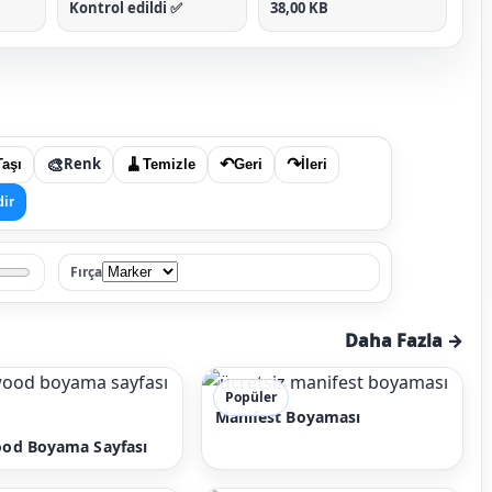
Kontrol edildi ✅
38,00 KB
🎨
Renk
🧹
↶
↷
Taşı
Temizle
Geri
İleri
dir
Fırça
Daha Fazla →
Popüler
Manifest Boyaması
od Boyama Sayfası