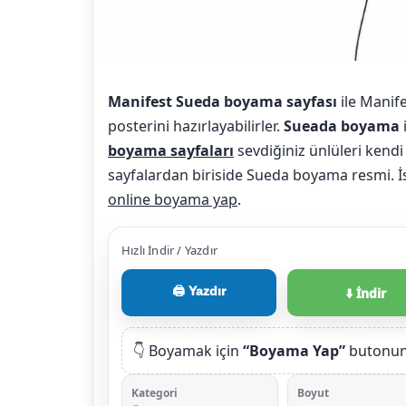
Manifest Sueda boyama sayfası
ile Manif
posterini hazırlayabilirler.
Sueada boyama
boyama sayfaları
sevdiğiniz ünlüleri kendi 
sayfalardan biriside Sueda boyama resmi. İst
online boyama yap
.
Hızlı İndir / Yazdır
🖨️ Yazdır
⬇️ İndir
👇 Boyamak için
“Boyama Yap”
butonuna
Kategori
Boyut