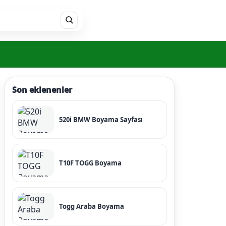
Son eklenenler
520i BMW Boyama Sayfası
T10F TOGG Boyama
Togg Araba Boyama