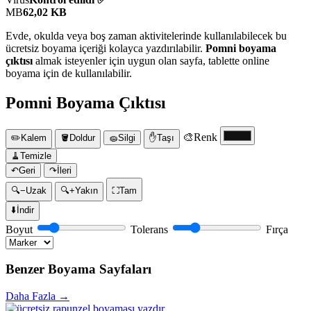
MB
62,02 KB
Evde, okulda veya boş zaman aktivitelerinde kullanılabilecek bu
ücretsiz boyama içeriği kolayca yazdırılabilir.
Pomni boyama
çıktısı
almak isteyenler için uygun olan sayfa, tablette online
boyama için de kullanılabilir.
Pomni Boyama Çıktısı
🎨
Renk
✏️
Kalem
🪣
Doldur
🧽
Silgi
✋
Taşı
🧹
Temizle
↶
Geri
↷
İleri
🔍−
Uzak
🔍+
Yakın
⛶
Tam
⬇️
İndir
Boyut
Tolerans
Fırça
Benzer Boyama Sayfaları
Daha Fazla →