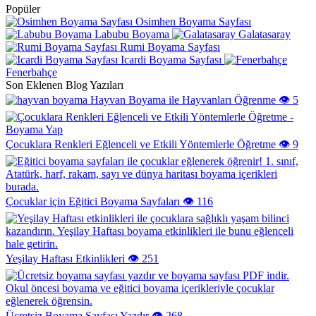
Popüler
Osimhen Boyama Sayfası
Labubu Boyama
Galatasaray
Rumi Boyama Sayfası
Icardi Boyama Sayfası
Fenerbahçe
Son Eklenen Blog Yazıları
Hayvan Boyama ile Hayvanları Öğrenme
👁️ 5
Çocuklara Renkleri Eğlenceli ve Etkili Yöntemlerle Öğretme
👁️ 9
Çocuklar için Eğitici Boyama Sayfaları
👁️ 116
Yeşilay Haftası Etkinlikleri
👁️ 251
Ücretsiz Boyama Sayfası Yazdır
👁️ 268