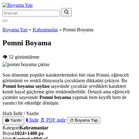
Boyama Yap
»
Kahramanlar
»
Pomni Boyama
Pomni Boyama
👁️ 52 görüntüleme
Son dönemin popüler karakterlerinden biri olan Pomni, eğlenceli
görünümü ve renkli dünyasıyla çocukların dikkatini çekiyor. Bu
Pomni boyama sayfası
sayesinde çocuklar sevdikleri karakteri
kendi hayal güçlerine göre renklendirebilir. Detaylı ama eğlenceli
çizimler sayesinde
Pomni boyama
yapmak hem keyifli hem de
yaratıcı bir etkinliğe dönüşür.
Hızlı İndir / Yazdır
⬇️ İndir
📄 PDF indir
🖨️ Yazdır
🎨 Boyama Yap
Kategori
Kahramanlar
Boyut
1024×1400 px
Virüs
Kontrol edildi ✅