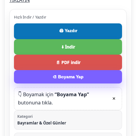
TIKLAYIN
Hızlı İndir / Yazdır
🖨️ Yazdır
⬇️ İndir
📄 PDF indir
🎨 Boyama Yap
👇 Boyamak için
“Boyama Yap”
×
butonuna tıkla.
Kategori
Bayramlar & Özel Günler