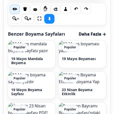
🎨
✏️
🪣
🧽
✋
🧹
↶
↷
🔍−
🔍+
⛶
⬇️
Benzer Boyama Sayfaları
Daha Fazla →
Popüler
Popüler
19 Mayıs Mandala
19 Mayıs Boyaması
Boyama
Popüler
Popüler
19 Mayıs Boyama
23 Nisan Boyama
Sayfası
Etkinlik
Popüler
Popüler