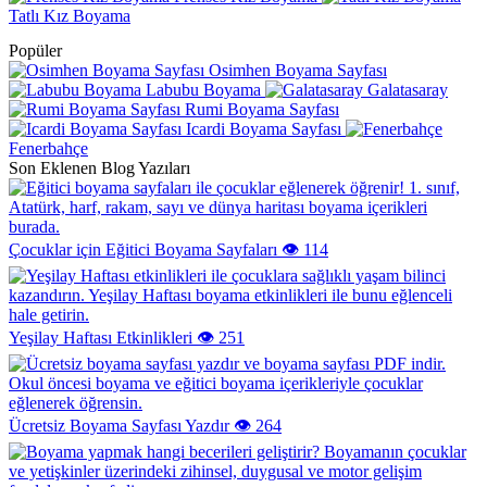
Tatlı Kız Boyama
Popüler
Osimhen Boyama Sayfası
Labubu Boyama
Galatasaray
Rumi Boyama Sayfası
Icardi Boyama Sayfası
Fenerbahçe
Son Eklenen Blog Yazıları
Çocuklar için Eğitici Boyama Sayfaları
👁️ 114
Yeşilay Haftası Etkinlikleri
👁️ 251
Ücretsiz Boyama Sayfası Yazdır
👁️ 264