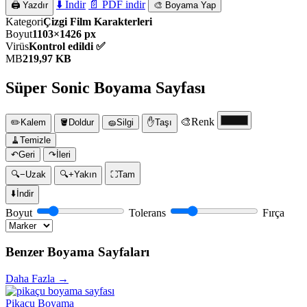
⬇️ İndir
📄 PDF indir
🖨️ Yazdır
🎨 Boyama Yap
Kategori
Çizgi Film Karakterleri
Boyut
1103×1426 px
Virüs
Kontrol edildi ✅
MB
219,97 KB
Süper Sonic Boyama Sayfası
🎨
Renk
✏️
Kalem
🪣
Doldur
🧽
Silgi
✋
Taşı
🧹
Temizle
↶
Geri
↷
İleri
🔍−
Uzak
🔍+
Yakın
⛶
Tam
⬇️
İndir
Boyut
Tolerans
Fırça
Benzer Boyama Sayfaları
Daha Fazla →
Pikaçu Boyama