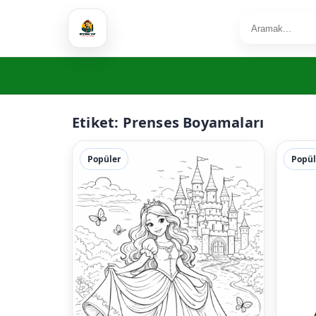
Etiket:
Prenses Boyamaları
Popüler
Popül