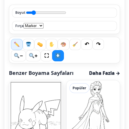
Boyut
Fırça
↶
↷
⛶
−
+
Benzer Boyama Sayfaları
Daha Fazla →
Popüler