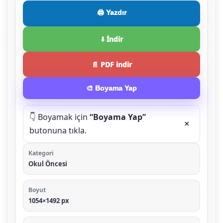
🖨️ Yazdır
⬇️ İndir
📄 PDF indir
🎨 Boyama Yap
👇 Boyamak için
“Boyama Yap”
×
butonuna tıkla.
Kategori
Okul Öncesi
Boyut
1054×1492 px