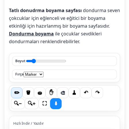
Tatlı donudrma boyama sayfası
dondurma seven
çokcuklar için eğlenceli ve eğitici bir boyama
etkinliği için hazırlanmış bir boyama sayfasıdır.
Dondurma boyama
ile çocuklar sevdikleri
dondurmaları renklendirebilirler.
Boyut
Fırça
🎨
✏️
🪣
🧽
✋
🧹
↶
↷
🔍−
🔍+
⛶
⬇️
Hızlı İndir / Yazdır