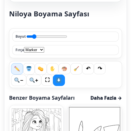
Niloya Boyama Sayfası
Boyut
Fırça
↶
↷
⛶
−
+
Benzer Boyama Sayfaları
Daha Fazla →