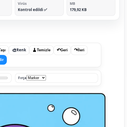
Virüs
MB
Kontrol edildi ✅
179,92 KB
🎨
Renk
🧹
↶
↷
Taşı
Temizle
Geri
İleri
dir
Fırça