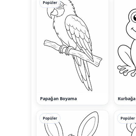
Popüler
Papağan Boyama
Kurbağa
Popüler
Popüler