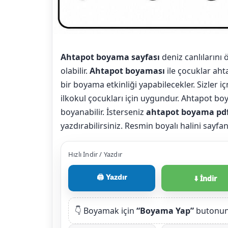
Ahtapot boyama sayfası
deniz canlılarını
olabilir.
Ahtapot boyaması
ile çocuklar ah
bir boyama etkinliği yapabilecekler. Sizler i
ilkokul çocukları için uygundur. Ahtapot b
boyanabilir. İsterseniz
ahtapot boyama pd
yazdırabilirsiniz. Resmin boyalı halini sayfan
Hızlı İndir / Yazdır
🖨️ Yazdır
⬇️ İndir
👇 Boyamak için
“Boyama Yap”
butonuna