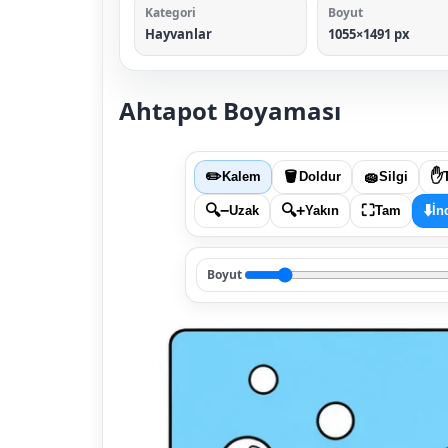
Kategori
Boyut
Hayvanlar
1055×1491 px
Ahtapot Boyaması
✏️
🪣
🧽
✋
Kalem
Doldur
Silgi
🔍−
🔍+
⛶
⬇️
Uzak
Yakın
Tam
İn
Boyut