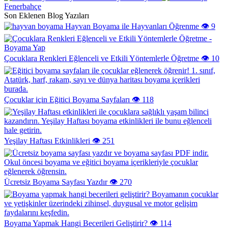
Fenerbahçe
Son Eklenen Blog Yazıları
Hayvan Boyama ile Hayvanları Öğrenme
👁️ 9
Çocuklara Renkleri Eğlenceli ve Etkili Yöntemlerle Öğretme
👁️ 10
Çocuklar için Eğitici Boyama Sayfaları
👁️ 118
Yeşilay Haftası Etkinlikleri
👁️ 251
Ücretsiz Boyama Sayfası Yazdır
👁️ 270
Boyama Yapmak Hangi Becerileri Geliştirir?
👁️ 114