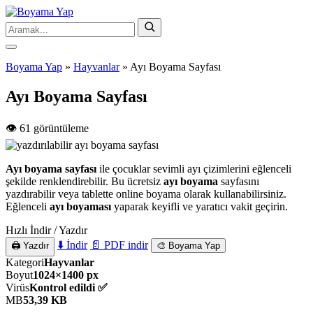
Boyama Yap
»
Hayvanlar
»
Ayı Boyama Sayfası
Ayı Boyama Sayfası
👁️ 61 görüntüleme
Ayı boyama sayfası
ile çocuklar sevimli ayı çizimlerini eğlenceli
şekilde renklendirebilir. Bu ücretsiz
ayı boyama
sayfasını
yazdırabilir veya tablette online boyama olarak kullanabilirsiniz.
Eğlenceli
ayı boyaması
yaparak keyifli ve yaratıcı vakit geçirin.
Hızlı İndir / Yazdır
⬇️ İndir
📄 PDF indir
🖨️ Yazdır
🎨 Boyama Yap
Kategori
Hayvanlar
Boyut
1024×1400 px
Virüs
Kontrol edildi ✅
MB
53,39 KB