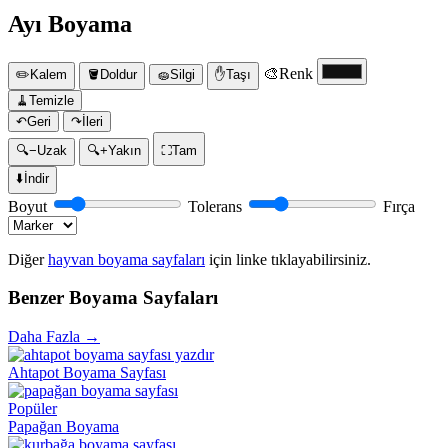
Ayı Boyama
🎨
Renk
✏️
Kalem
🪣
Doldur
🧽
Silgi
✋
Taşı
🧹
Temizle
↶
Geri
↷
İleri
🔍−
Uzak
🔍+
Yakın
⛶
Tam
⬇️
İndir
Boyut
Tolerans
Fırça
Diğer
hayvan boyama sayfaları
için linke tıklayabilirsiniz.
Benzer Boyama Sayfaları
Daha Fazla →
Ahtapot Boyama Sayfası
Popüler
Papağan Boyama