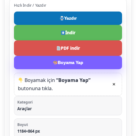
Hızlı İndir / Yazdır
Yazdır
İndir
PDF indir
Boyama Yap
Boyamak için
“Boyama Yap”
×
butonuna tıkla.
Kategori
Araçlar
Boyut
1184×864 px