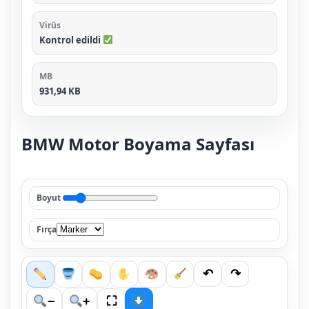
Virüs
Kontrol edildi
MB
931,94 KB
BMW Motor Boyama Sayfası
Boyut
Fırça
↶
↷
⛶
−
+