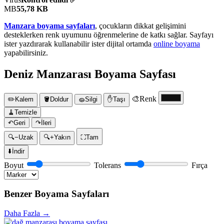
MB
55,78 KB
Manzara boyama sayfaları
, çocukların dikkat gelişimini
desteklerken renk uyumunu öğrenmelerine de katkı sağlar. Sayfayı
ister yazdırarak kullanabilir ister dijital ortamda
online boyama
yapabilirsiniz.
Deniz Manzarası Boyama Sayfası
🎨
Renk
✏️
Kalem
🪣
Doldur
🧽
Silgi
✋
Taşı
🧹
Temizle
↶
Geri
↷
İleri
🔍−
Uzak
🔍+
Yakın
⛶
Tam
⬇️
İndir
Boyut
Tolerans
Fırça
Benzer Boyama Sayfaları
Daha Fazla →