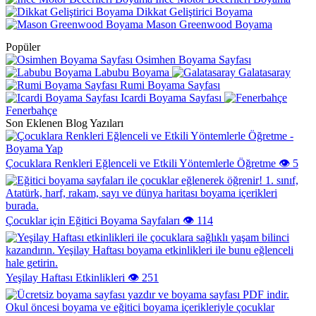
Dikkat Geliştirici Boyama
Mason Greenwood Boyama
Popüler
Osimhen Boyama Sayfası
Labubu Boyama
Galatasaray
Rumi Boyama Sayfası
Icardi Boyama Sayfası
Fenerbahçe
Son Eklenen Blog Yazıları
Çocuklara Renkleri Eğlenceli ve Etkili Yöntemlerle Öğretme
👁️ 5
Çocuklar için Eğitici Boyama Sayfaları
👁️ 114
Yeşilay Haftası Etkinlikleri
👁️ 251