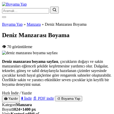
Boyama Yap
»
Manzara
»
Deniz Manzarası Boyama
Deniz Manzarası Boyama
👁️ 70 görüntüleme
Deniz manzarası boyama sayfası
, çocukların doğayı ve sakin
manzaraları eğlenceli şekilde keşfetmesine yardımcı olur. Dalgalar,
tekneler, güneş ve sahil detaylarıyla hazırlanan çizimler sayesinde
çocuklar kendi hayal güçlerine göre rengarenk sahneler oluşturabilir.
Özellikle sakin ve yaratıcı etkinlikler seven çocuklar için keyifli bir
boyama deneyimi sunar.
Hızlı İndir / Yazdır
⬇️ İndir
📄 PDF indir
🖨️ Yazdır
🎨 Boyama Yap
Kategori
Manzara
Boyut
1024×1400 px
Virüs
Kontrol edildi ✅