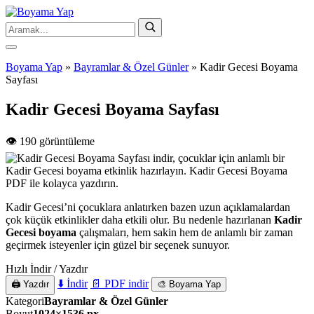
Boyama Yap
»
Bayramlar & Özel Günler
»
Kadir Gecesi Boyama
Sayfası
Kadir Gecesi Boyama Sayfası
👁️ 190 görüntüleme
Kadir Gecesi’ni çocuklara anlatırken bazen uzun açıklamalardan
çok küçük etkinlikler daha etkili olur. Bu nedenle hazırlanan
Kadir
Gecesi boyama
çalışmaları, hem sakin hem de anlamlı bir zaman
geçirmek isteyenler için güzel bir seçenek sunuyor.
Hızlı İndir / Yazdır
⬇️ İndir
📄 PDF indir
🖨️ Yazdır
🎨 Boyama Yap
Kategori
Bayramlar & Özel Günler
Boyut
1024×1536 px