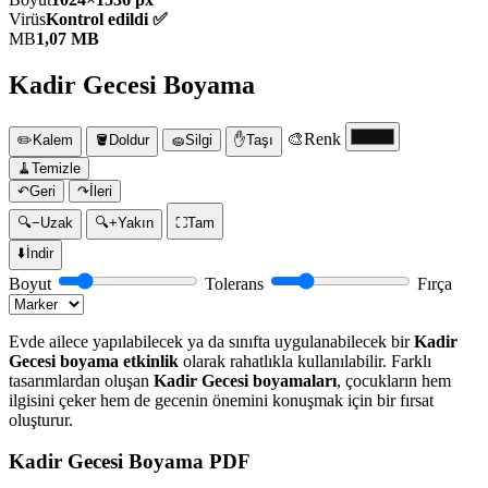
Virüs
Kontrol edildi ✅
MB
1,07 MB
Kadir Gecesi Boyama
🎨
Renk
✏️
Kalem
🪣
Doldur
🧽
Silgi
✋
Taşı
🧹
Temizle
↶
Geri
↷
İleri
🔍−
Uzak
🔍+
Yakın
⛶
Tam
⬇️
İndir
Boyut
Tolerans
Fırça
Evde ailece yapılabilecek ya da sınıfta uygulanabilecek bir
Kadir
Gecesi boyama etkinlik
olarak rahatlıkla kullanılabilir. Farklı
tasarımlardan oluşan
Kadir Gecesi boyamaları
, çocukların hem
ilgisini çeker hem de gecenin önemini konuşmak için bir fırsat
oluşturur.
Kadir Gecesi Boyama PDF