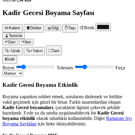
Kadir Gecesi Boyama Sayfası
🎨
Renk
✏️
Kalem
🪣
Doldur
🧽
Silgi
✋
Taşı
🧹
Temizle
↶
Geri
↷
İleri
🔍−
Uzak
🔍+
Yakın
⛶
Tam
⬇️
İndir
Boyut
Tolerans
Fırça
Kadir Gecesi Boyama Etkinlik
Boyama yaparken sohbet etmek, sorularını dinlemek ve birlikte
vakit geçirmek için güzel bir fırsat. Farklı tasarımlardan oluşan
Kadir Gecesi boyamaları
, çocukların ilgisini çekecek şekilde
hazırlandı. Evde ya da sınıfta uygulanabilecek bir
Kadir Gecesi
boyama etkinlik
olarak rahatlıkla kullanılabilir. Diğer
Ramazan Ayı
Boyama Sayfaları
için linke tıklayabilirsiniz.