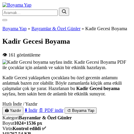
Boyama Yap
»
Bayramlar & Özel Günler
»
Kadir Gecesi Boyama
Kadir Gecesi Boyama
👁️ 161 görüntüleme
Kadir Gecesi yaklaşırken çocuklara bu özel gecenin anlamını
anlatmak bazen zor olabilir. Böyle zamanlarda küçük ama etkili
çalışmalar çok işe yarar. Hazırlanan bu
Kadir Gecesi boyama
sayfası, hem sakin hem de anlamlı bir etkinlik sunuyor.
Hızlı İndir / Yazdır
⬇️ İndir
📄 PDF indir
🖨️ Yazdır
🎨 Boyama Yap
Kategori
Bayramlar & Özel Günler
Boyut
1024×1536 px
Virüs
Kontrol edildi ✅
MB
767,54 KB