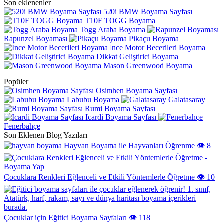
Son eklenenler
520i BMW Boyama Sayfası
T10F TOGG Boyama
Togg Araba Boyama
Rapunzel Boyaması
Pikaçu Boyama
İnce Motor Becerileri Boyama
Dikkat Geliştirici Boyama
Mason Greenwood Boyama
Popüler
Osimhen Boyama Sayfası
Labubu Boyama
Galatasaray
Rumi Boyama Sayfası
Icardi Boyama Sayfası
Fenerbahçe
Son Eklenen Blog Yazıları
Hayvan Boyama ile Hayvanları Öğrenme
👁️ 8
Çocuklara Renkleri Eğlenceli ve Etkili Yöntemlerle Öğretme
👁️ 10
Çocuklar için Eğitici Boyama Sayfaları
👁️ 118