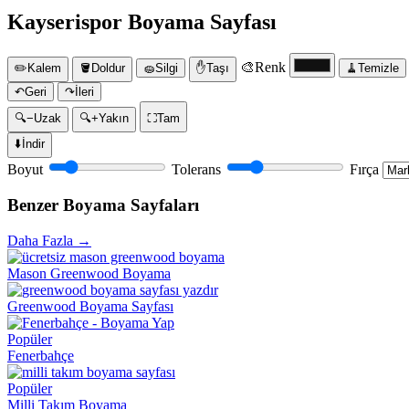
Kayserispor Boyama Sayfası
🎨
Renk
✏️
Kalem
🪣
Doldur
🧽
Silgi
✋
Taşı
🧹
Temizle
↶
Geri
↷
İleri
🔍−
Uzak
🔍+
Yakın
⛶
Tam
⬇️
İndir
Boyut
Tolerans
Fırça
Benzer Boyama Sayfaları
Daha Fazla →
Mason Greenwood Boyama
Greenwood Boyama Sayfası
Popüler
Fenerbahçe
Popüler
Milli Takım Boyama