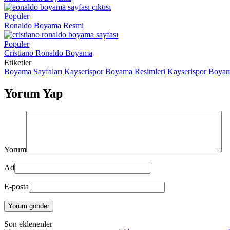
Popüler
Ronaldo Boyama Resmi
Popüler
Cristiano Ronaldo Boyama
Etiketler
Boyama Sayfaları
Kayserispor Boyama Resimleri
Kayserispor Boyam
Yorum Yap
Yorum
Ad
E-posta
Yorum gönder
Son eklenenler