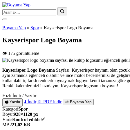
Boyama Yap
»
Spor
»
Kayserispor Logo Boyama
Kayserispor Logo Boyama
👁️ 175 görüntüleme
Kayserispor Logo Boyama
Sayfası, Kayserispor hayranı olan çocukla
aynı zamanda eğlenceli olabilir ve ince motor becerilerinizi de geliştir
kullanılabilir; farklı renklerle oynayarak logoyu kendi tarzınıza göre ge
Renkli kalemlerinizi hazırlayın, Kayserispor logosunu boyayın!
Hızlı İndir / Yazdır
⬇️ İndir
📄 PDF indir
🖨️ Yazdır
🎨 Boyama Yap
Kategori
Spor
Boyut
928×1120 px
Virüs
Kontrol edildi ✅
MB
221,02 KB