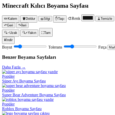
Minecraft Kılıcı Boyama Sayfası
🎨
Renk
✏️
Kalem
🪣
Doldur
🧽
Silgi
✋
Taşı
🧹
Temizle
↶
Geri
↷
İleri
🔍−
Uzak
🔍+
Yakın
⛶
Tam
⬇️
İndir
Boyut
Tolerans
Fırça
Benzer Boyama Sayfaları
Daha Fazla →
Popüler
Süper Ayı Boyama Sayfası
Popüler
Super Bear Adventure Boyama Sayfası
Popüler
Roblox Boyama Sayfası