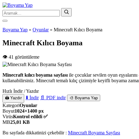
Boyama Yap
»
Oyunlar
»
Minecraft Kılıcı Boyama
Minecraft Kılıcı Boyama
👁️ 41 görüntüleme
Minecraft kılıcı boyama sayfası
ile çocuklar sevilen oyun eşyalarını 
kullanabilirsiniz. Minecraft temalı kılıç çizimiyle keyifli boyama zaman
Hızlı İndir / Yazdır
⬇️ İndir
📄 PDF indir
🖨️ Yazdır
🎨 Boyama Yap
Kategori
Oyunlar
Boyut
1024×1400 px
Virüs
Kontrol edildi ✅
MB
25,01 KB
Bu sayfada dikkatinizi çekebilir :
Minecraft Boyama Sayfası