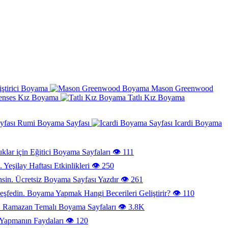
iştirici Boyama
Mason Greenwood
enses Kız Boyama
Tatlı Kız Boyama
Rumi Boyama Sayfası
Icardi Boyama
klar için Eğitici Boyama Sayfaları
👁️ 111
Yeşilay Haftası Etkinlikleri
👁️ 250
Ücretsiz Boyama Sayfası Yazdır
👁️ 261
Boyama Yapmak Hangi Becerileri Geliştirir?
👁️ 110
Ramazan Temalı Boyama Sayfaları
👁️ 3.8K
Yapmanın Faydaları
👁️ 120