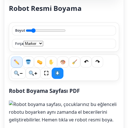
Robot Resmi Boyama
Boyut
Fırça
↶
↷
⛶
−
+
Robot Boyama Sayfası PDF