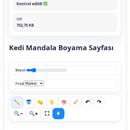
Kontrol edildi
MB
752,75 KB
Kedi Mandala Boyama Sayfası
Boyut
Fırça
↶
↷
⛶
−
+