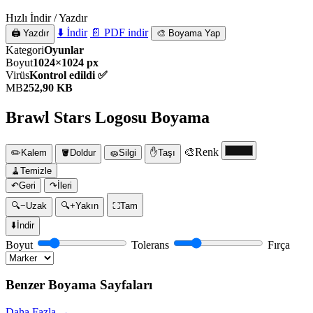
Hızlı İndir / Yazdır
⬇️ İndir
📄 PDF indir
🖨️ Yazdır
🎨 Boyama Yap
Kategori
Oyunlar
Boyut
1024×1024 px
Virüs
Kontrol edildi ✅
MB
252,90 KB
Brawl Stars Logosu Boyama
🎨
Renk
✏️
Kalem
🪣
Doldur
🧽
Silgi
✋
Taşı
🧹
Temizle
↶
Geri
↷
İleri
🔍−
Uzak
🔍+
Yakın
⛶
Tam
⬇️
İndir
Boyut
Tolerans
Fırça
Benzer Boyama Sayfaları
Daha Fazla →