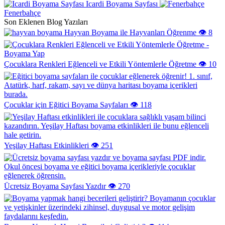
Icardi Boyama Sayfası
Fenerbahçe
Son Eklenen Blog Yazıları
Hayvan Boyama ile Hayvanları Öğrenme
👁️ 8
Çocuklara Renkleri Eğlenceli ve Etkili Yöntemlerle Öğretme
👁️ 10
Çocuklar için Eğitici Boyama Sayfaları
👁️ 118
Yeşilay Haftası Etkinlikleri
👁️ 251
Ücretsiz Boyama Sayfası Yazdır
👁️ 270