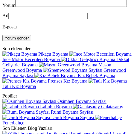
Yorum
Ad
E-posta
Yorum gönder
Son eklenenler
Pikaçu Boyama
İnce Motor Becerileri Boyama
Dikkat
Geliştirici Boyama
Mason
Greenwood Boyama
Greenwood
Boyama Sayfası
Kız Bebek Boyama
Prenses Kız Boyama
Tatlı Kız Boyama
Popüler
Osimhen Boyama Sayfası
Labubu Boyama
Galatasaray
Rumi Boyama Sayfası
Icardi Boyama Sayfası
Fenerbahçe
Son Eklenen Blog Yazıları