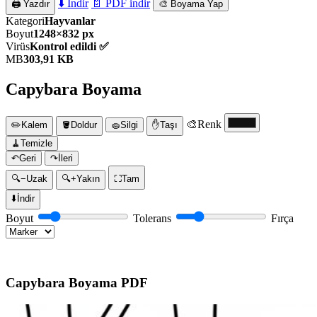
⬇️ İndir
📄 PDF indir
🖨️ Yazdır
🎨 Boyama Yap
Kategori
Hayvanlar
Boyut
1248×832 px
Virüs
Kontrol edildi ✅
MB
303,91 KB
Capybara Boyama
🎨
Renk
✏️
Kalem
🪣
Doldur
🧽
Silgi
✋
Taşı
🧹
Temizle
↶
Geri
↷
İleri
🔍−
Uzak
🔍+
Yakın
⛶
Tam
⬇️
İndir
Boyut
Tolerans
Fırça
Capybara Boyama PDF