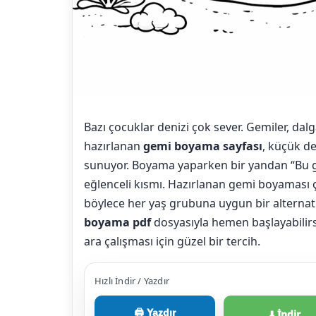
Bazı çocuklar denizi çok sever. Gemiler, da
hazırlanan
gemi boyama sayfası
, küçük de
sunuyor. Boyama yaparken bir yandan “Bu g
eğlenceli kısmı. Hazırlanan gemi boyaması ç
böylece her yaş grubuna uygun bir alternatif 
boyama pdf
dosyasıyla hemen başlayabilirsin
ara çalışması için güzel bir tercih.
Hızlı İndir / Yazdır
🖨️ Yazdır
⬇️ İndir