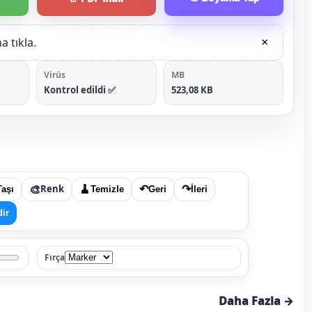
 tıkla.
×
Virüs
MB
Kontrol edildi ✅
523,08 KB
🎨
Renk
🧹
↶
↷
Taşı
Temizle
Geri
İleri
dir
Fırça
Daha Fazla →