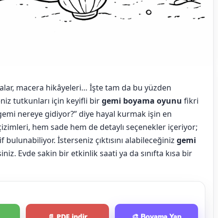
lgalar, macera hikâyeleri… İşte tam da bu yüzden
niz tutkunları için keyifli bir
gemi boyama oyunu
fikri
emi nereye gidiyor?” diye hayal kurmak işin en
izimleri, hem sade hem de detaylı seçenekler içeriyor;
bulunabiliyor. İsterseniz çıktısını alabileceğiniz
gemi
iz. Evde sakin bir etkinlik saati ya da sınıfta kısa bir
📄 PDF indir
🎨 Boyama Yap