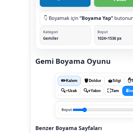
👇 Boyamak için
“Boyama Yap”
butonuna
Kategori
Boyut
Gemiler
1024×1536 px
Gemi Boyama Oyunu
✏️
🪣
🧽
✋
Kalem
Doldur
Silgi
🔍−
🔍+
⛶
⬇️
Uzak
Yakın
Tam
İn
Boyut
Benzer Boyama Sayfaları