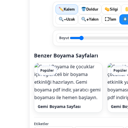
Kalem
Doldur
Silgi
⛶
−
+
Uzak
Yakın
Tam
Boyut
Benzer Boyama Sayfaları
Popüler
Popüler
Gemi Boyama Sayfası
Gemi B
Etiketler