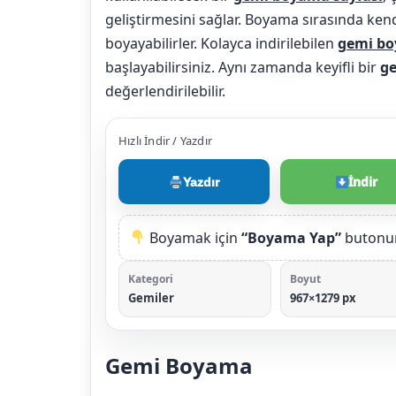
geliştirmesini sağlar. Boyama sırasında kendi
boyayabilirler. Kolayca indirilebilen
gemi bo
başlayabilirsiniz. Aynı zamanda keyifli bir
g
değerlendirilebilir.
Hızlı İndir / Yazdır
İndir
Yazdır
Boyamak için
“Boyama Yap”
butonun
Kategori
Boyut
Gemiler
967×1279 px
Gemi Boyama