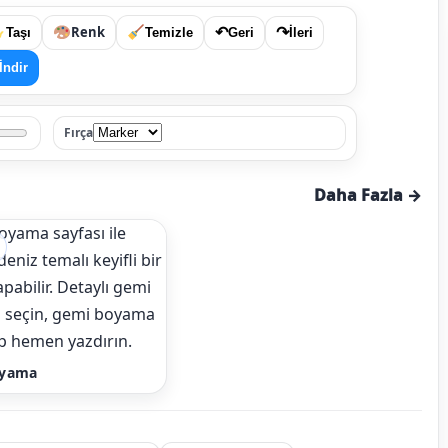
Renk
↶
↷
Taşı
Temizle
Geri
İleri
İndir
Fırça
Daha Fazla →
oyama