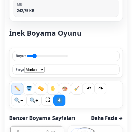
MB
242,75 KB
İnek Boyama Oyunu
Boyut
Fırça
↶
↷
⛶
−
+
Benzer Boyama Sayfaları
Daha Fazla →