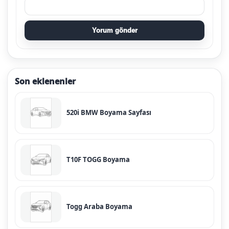
Yorum gönder
Son eklenenler
520i BMW Boyama Sayfası
T10F TOGG Boyama
Togg Araba Boyama