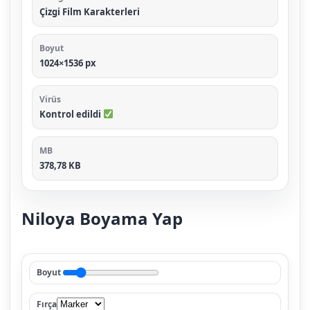
Çizgi Film Karakterleri
Boyut
1024×1536 px
Virüs
Kontrol edildi
MB
378,78 KB
Niloya Boyama Yap
Boyut
Fırça