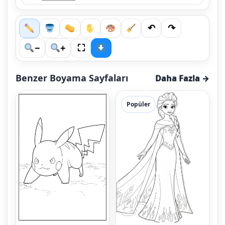
↶
↷
⛶
−
+
Benzer Boyama Sayfaları
Daha Fazla →
Popüler