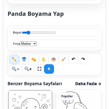
Panda Boyama Yap
Boyut
Fırça
↶
↷
⛶
−
+
Benzer Boyama Sayfaları
Daha Fazla →
Popüler