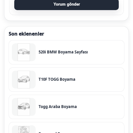
Yorum gönder
Son eklenenler
520i BMW Boyama Sayfası
T10F TOGG Boyama
Togg Araba Boyama