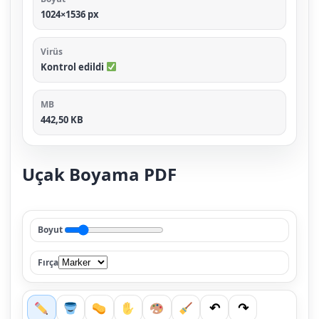
1024×1536 px
Virüs
Kontrol edildi
MB
442,50 KB
Uçak Boyama PDF
Boyut
Fırça
↶
↷