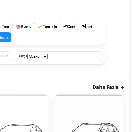
Renk
↶
↷
Taşı
Temizle
Geri
İleri
İndir
Fırça
Daha Fazla →