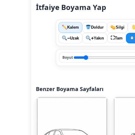
İtfaiye Boyama Yap
Kalem
Doldur
Silgi
⛶
−
+
Uzak
Yakın
Tam
Boyut
Benzer Boyama Sayfaları