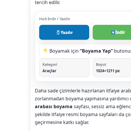
tercih edilir.
Hızlı İndir / Yazdır
İndir
Yazdır
Boyamak için
“Boyama Yap”
butonun
Kategori
Boyut
Araçlar
1024×1211 px
Daha sade çizimlerle hazırlanan itfaiye ara
zorlanmadan boyama yapmasına yardımcı olu
arabası boyama
sayfası, sessiz ama eğlencel
şekilde itfaiye resmi boyama sayfaları da ço
geçirmesine katkı sağlar.